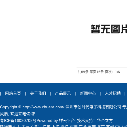
共89条
每页15条
页次：1/6
|
网站首页
|
关于我们
|
产品展示
|
新闻中心
|
人才招聘
|
Copyright © http://www.chuera.com/ 深圳市创时代电子科技有限公司
风扇
, 欢迎来电咨询!
粤ICP备16020708号
Powered by
祥云平台
技术支持：
华企立方
热推产品
| 主营区域：
江苏
上海
浙江
深圳
东莞
重庆
北京
苏州
中山