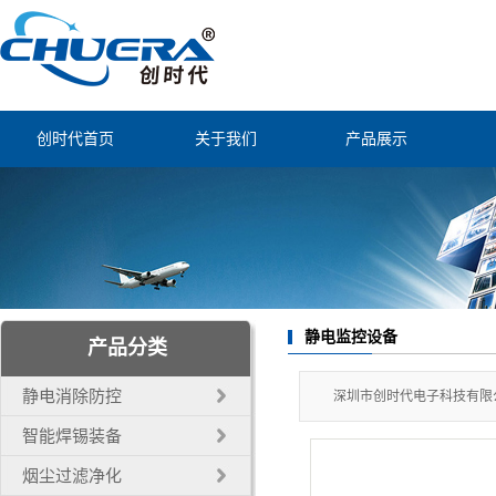
创时代首页
关于我们
产品展示
公司简介
静电消除防控
联系我们
智能焊锡装备
经营理念
烟尘过滤净化
公司证书
自动焊锡配件
静电监控设备
产品分类
自动化机器人
静电消除防控
深圳市创时代电子科技有限公
电子工业工具
智能焊锡装备
烟尘过滤净化