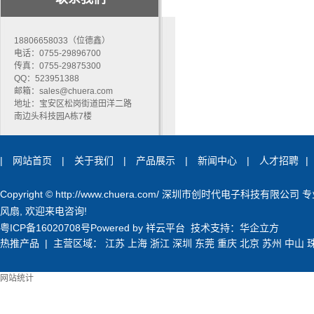
18806658033（位德鑫）
电话：0755-29896700
传真：0755-29875300
QQ：523951388
邮箱：sales@chuera.com
地址：宝安区松岗街道田洋二路
南边头科技园A栋7楼
|
网站首页
|
关于我们
|
产品展示
|
新闻中心
|
人才招聘
|
Copyright © http://www.chuera.com/ 深圳市创时代电子科技有限公司
风扇
, 欢迎来电咨询!
粤ICP备16020708号
Powered by
祥云平台
技术支持：
华企立方
热推产品
| 主营区域：
江苏
上海
浙江
深圳
东莞
重庆
北京
苏州
中山
网站统计