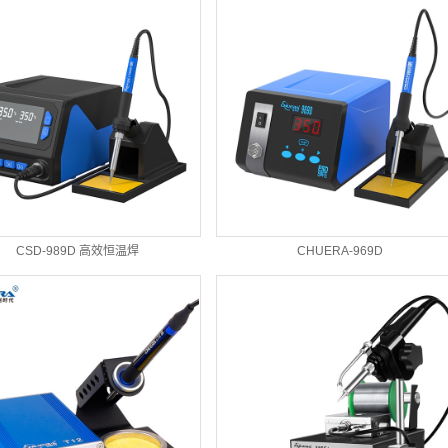
CSD-989D 高效恒温焊
CHUERA-969D