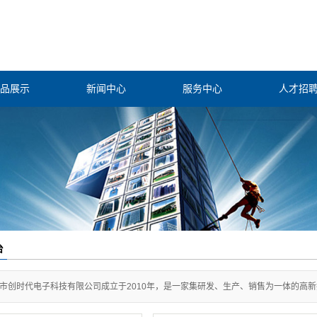
品展示
新闻中心
服务中心
人才招
消除防控
公司新闻
焊锡装备
行业新闻
过滤净化
技术知识
焊锡配件
化机器人
台
工业工具
市创时代电子科技有限公司成立于2010年，是一家集研发、生产、销售为一体的高新技术企