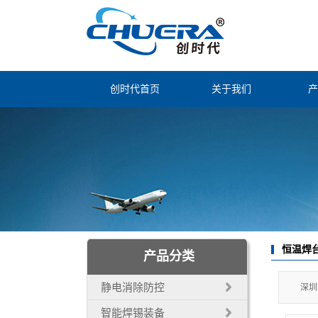
创时代首页
关于我们
产
公司简介
静电
联系我们
智能
经营理念
烟尘
公司证书
自动
自动
恒温焊
产品分类
电子
静电消除防控
深圳
智能焊锡装备