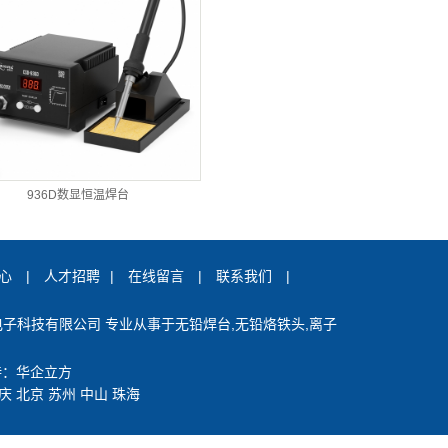
936D数显恒温焊台
心
|
人才招聘
|
在线留言
|
联系我们
|
深圳市创时代电子科技有限公司 专业从事于
无铅焊台
,
无铅烙铁头
,
离子
持：
华企立方
庆
北京
苏州
中山
珠海