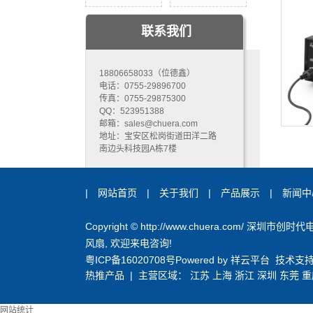
联系我们
18806658033（位德鑫）
电话：0755-29896700
传真：0755-29875300
QQ：523951388
邮箱：sales@chuera.com
地址：宝安区松岗街道田洋二路
南边头科技园A栋7楼
|
网站首页
|
关于我们
|
产品展示
|
新闻中
Copyright © http://www.chuera.com/ 
风扇
, 欢迎来电咨询!
粤ICP备16020708号
Powered by
祥云平台
技术支
热推产品
| 主营区域：
江苏
上海
浙江
深圳
东莞
重
网站统计