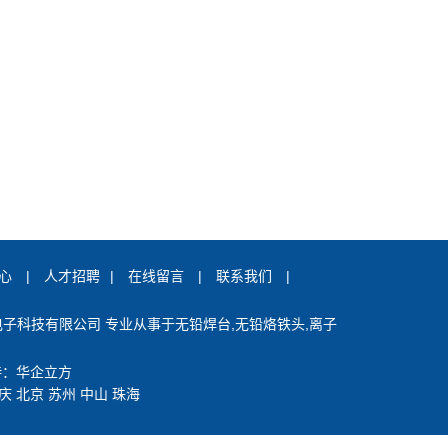
心
|
人才招聘
|
在线留言
|
联系我们
|
深圳市创时代电子科技有限公司 专业从事于
无铅焊台
,
无铅烙铁头
,
离子
持：
华企立方
庆
北京
苏州
中山
珠海