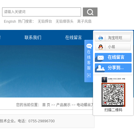
English
热门搜索：
无铅焊台
无铅烙铁头
离子风扇
聘
联系我们
在线留言
淘宝旺旺
小易
在
在线留言
线
客
分享到...
服
您的当前位置：
首 页
>>
产品展示
>>
电动螺丝刀
扫描二维码
业。电话：0755-29896700