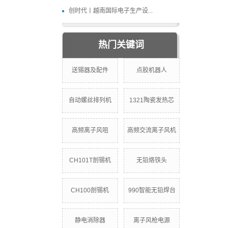
创时代丨越南国际电子生产设...
热门关键词
送锡器及配件
点胶机器人
自动螺丝排列机
1321陶瓷发热芯
高频离子风咀
高频交流离子风机
CH101T剖锡机
无铅烙铁头
CH100剖锡机
990智能无铅焊台
静电消除器
离子风枪电源