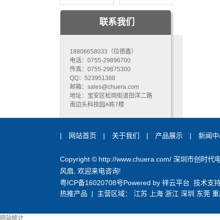
联系我们
18806658033（位德鑫）
电话：0755-29896700
传真：0755-29875300
QQ：523951388
邮箱：sales@chuera.com
地址：宝安区松岗街道田洋二路
南边头科技园A栋7楼
|
网站首页
|
关于我们
|
产品展示
|
新闻中
Copyright © http://www.chuera.com/ 
风扇
, 欢迎来电咨询!
粤ICP备16020708号
Powered by
祥云平台
技术支
热推产品
| 主营区域：
江苏
上海
浙江
深圳
东莞
重
网站统计