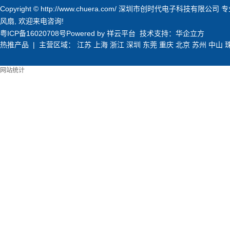
Copyright © http://www.chuera.com/ 深圳市创时代电子科技有限公司
风扇
, 欢迎来电咨询!
粤ICP备16020708号
Powered by
祥云平台
技术支持：
华企立方
热推产品
| 主营区域：
江苏
上海
浙江
深圳
东莞
重庆
北京
苏州
中山
网站统计