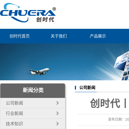
创时代首页
关于我们
产品展示
公司简介
静电消除防控
联系我们
智能焊锡装备
经营理念
烟尘过滤净化
公司证书
自动焊锡配件
公司新闻
新闻分类
自动化机器人
创时代
公司新闻
电子工业工具
行业新闻
发布日期：
2
技术知识