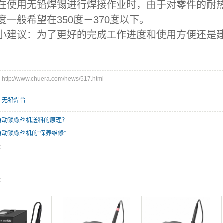
用无铅焊锡进行焊接作业时，由于对零件的耐热
度一般希望在350度－370度以下。
小建议：为了更好的完成工作进度和使用方便还是建
p://www.chuera.com/news/517.html
：
无铅焊台
自动锁螺丝机送料的原理？
自动锁螺丝机的“保养维修”
：
：