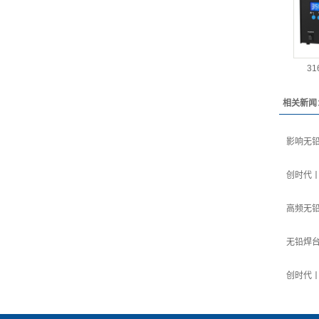
3
相关新闻
影响无
创时代
高频无
无铅焊
创时代