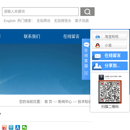
English
热门搜索：
无铅焊台
无铅烙铁头
离子风扇
聘
联系我们
在线留言
淘宝旺旺
小易
在
在线留言
线
客
分享到...
服
您的当前位置：
首 页
>>
新闻中心
>>
技术知识
扫描二维码
?