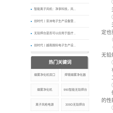
①
无铅
智能离子风机：净享科技，风...
②
创时代丨亚洲电子生产设备暨...
无铅
定也
无铅焊台是否可以应用于医疗...
③ 
创时代丨越南国际电子生产设...
④
无铅
热门关键词
① 
有温
烟雾净化机双口
焊锡烟雾净化器
工作
② 
烟雾净化机
990智能无铅焊台
假
的性
离子风枪电源
309D无铅焊台
③ 