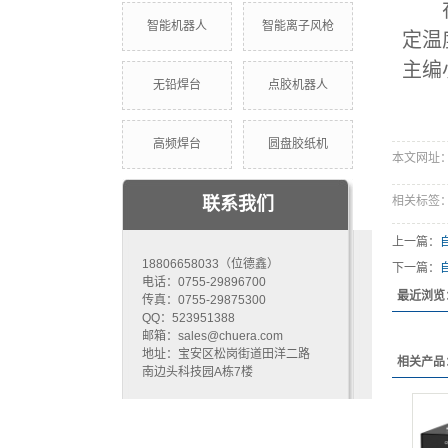
在使
智能机器人
智能离子风枪
定温
主编
无铅焊台
点胶机器人
高频焊台
圆盘胶纸机
本文网址：htt
联系我们
相关标签
上一篇：
18806658033（位德鑫）
下一篇：
电话：0755-29896700
最近浏览
传真：0755-29875300
QQ：523951388
邮箱：sales@chuera.com
地址：宝安区松岗街道田洋二路
相关产品
南边头科技园A栋7楼