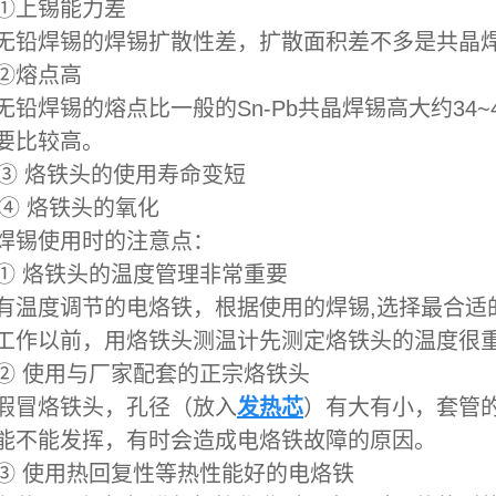
上锡能力差
焊锡的焊锡扩散性差，扩散面积差不多是共晶焊锡
熔点高
焊锡的熔点比一般的Sn-Pb共晶焊锡高大约34~
要比较高。
烙铁头的使用寿命变短
 烙铁头的氧化
焊锡使用时的注意点：
烙铁头的温度管理非常重要
度调节的电烙铁，根据使用的焊锡,选择最合适
以前，用烙铁头测温计先测定烙铁头的温度很
使用与厂家配套的正宗烙铁头
冒烙铁头，孔径（放入
发热芯
）有大有小，套管
能不能发挥，有时会造成电烙铁故障的原因。
使用热回复性等热性能好的电烙铁