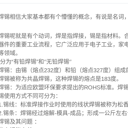
焊锡相信大家基本都有个懵懂的概念，有说是名词
焊锡呢就是有个动词，焊是指焊接，锡是指材料。
器件的重要工业流程，它广泛应用于电子工业，家
等领域。
分为“有铅焊锡”和‘’无铅焊锡‘’
焊锡：由锡（熔点232度）和铅（熔点327度）组成
焊锡被称为共晶焊锡，这种焊锡的熔点是183度。
焊锡：为适应欧盟环保要求提出的ROHS标准。焊
锡使用方式不同可分为：
锡线：标准焊接作业时使用的线状焊锡被称为松香
锡条：焊锡经过熔解-模具-成品；形成一公斤左右
焊锡及其问题 ：