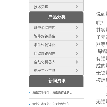
技术知识
说到
产品分类
呢？
静电消除防控
其实
智能焊锡装备
子元
器等
烟尘过滤净化
焊锡
自动焊锡配件
有铅
自动化机器人
成的
电子工业工具
无铅
按焊
新闻资讯
1.
桌面式吸烟仪：桌面级作业的...
2.
无铅
烟尘过滤净化：守护清新空气...