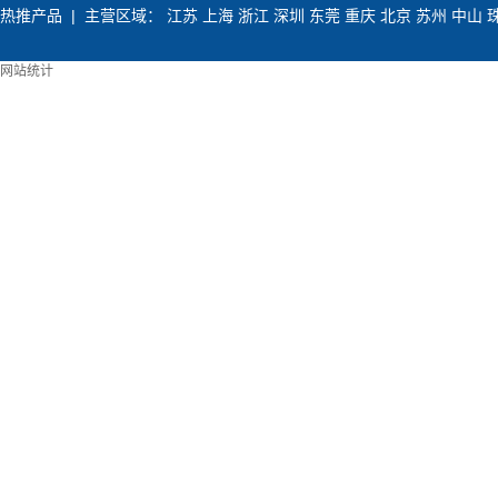
热推产品
| 主营区域：
江苏
上海
浙江
深圳
东莞
重庆
北京
苏州
中山
网站统计