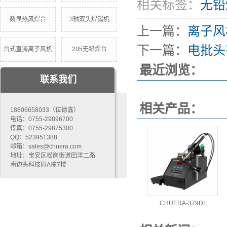
相关标签：
无铅
数显热风焊台
3轴双头焊锡机
上一篇：
离子风
下一篇：
电批头
台式直流离子风机
205无铅焊台
最近浏览：
联系我们
相关产品：
18806658033（位德鑫）
电话：0755-29896700
传真：0755-29875300
QQ：523951388
邮箱：sales@chuera.com
地址：宝安区松岗街道田洋二路
南边头科技园A栋7楼
CHUERA-379DI