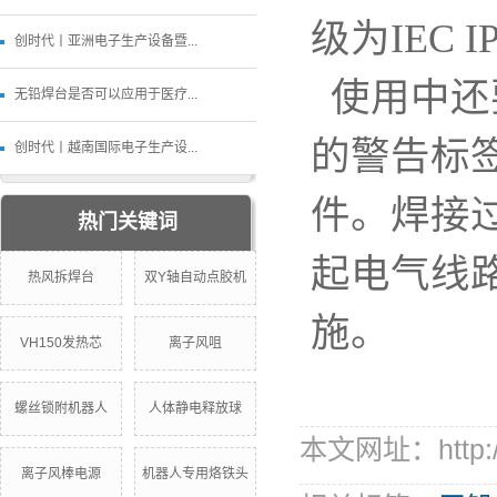
级为IEC IP
创时代丨亚洲电子生产设备暨...
使用中还
无铅焊台是否可以应用于医疗...
的警告标
创时代丨越南国际电子生产设...
件。焊接
热门关键词
起电气线
热风拆焊台
双Y轴自动点胶机
施。
VH150发热芯
离子风咀
螺丝锁附机器人
人体静电释放球
本文网址：http://
离子风棒电源
机器人专用烙铁头