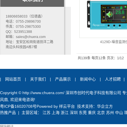
18806658033（位德鑫）
电话：0755-29896700
传真：0755-29875300
QQ：523951388
邮箱：sales@chuera.com
地址：宝安区松岗街道田洋二路
4129D-噪音监测
南边头科技园A栋7楼
共139条
每页12条
页次：1/12
|
网站首页
|
关于我们
|
产品展示
|
新闻中心
|
人才招聘
|
Copyright © http://www.chuera.com/ 深圳市创时代电子科技有限公司
风扇
, 欢迎来电咨询!
粤ICP备16020708号
Powered by
祥云平台
技术支持：
华企立方
热推产品
| 主营区域：
江苏
上海
浙江
深圳
东莞
重庆
北京
苏州
中山
网站统计