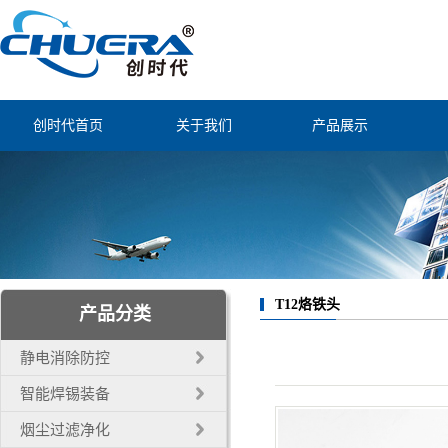
创时代首页
关于我们
产品展示
公司简介
静电消除防控
联系我们
智能焊锡装备
经营理念
烟尘过滤净化
公司证书
自动焊锡配件
T12烙铁头
产品分类
自动化机器人
静电消除防控
电子工业工具
智能焊锡装备
烟尘过滤净化