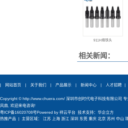
911H烙铁头
相关新闻：
|
网站首页
|
关于我们
|
产品展示
|
新闻中心
|
人才招聘
|
Copyright © http://www.chuera.com/ 深圳市创时代电子科技有限公司
风扇
, 欢迎来电咨询!
粤ICP备16020708号
Powered by
祥云平台
技术支持：
华企立方
热推产品
| 主营区域：
江苏
上海
浙江
深圳
东莞
重庆
北京
苏州
中山