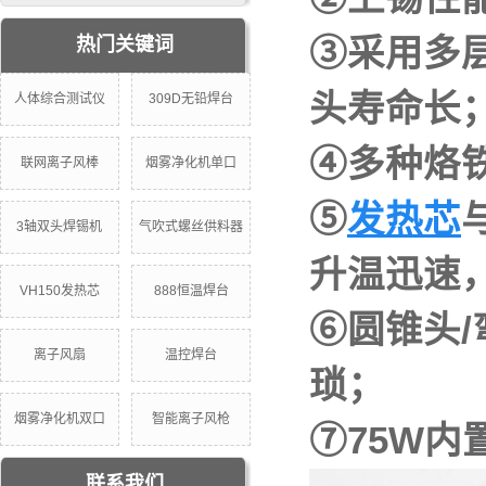
③采用多
热门关键词
头寿命长
人体综合测试仪
309D无铅焊台
④多种烙
联网离子风棒
烟雾净化机单口
⑤
发热芯
3轴双头焊锡机
气吹式螺丝供料器
升温迅速
VH150发热芯
888恒温焊台
⑥圆锥头/
离子风扇
温控焊台
琐；
烟雾净化机双口
智能离子风枪
⑦75W
联系我们